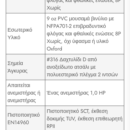
φλόγας και φθαλικές ενώσεις 8P
Χωρίς
9 oz PVC μουσαμά βινύλιο με
NFPA701-2 επιβραδυντικό
Εσωτερικό
φλόγας και φθαλικές ενώσεις 8P
Υλικό
Χωρίς, όχι ύφασμα ή υλικό
Oxford
#316 Δαχτυλίδι D από
Σημεία
ανοξείδωτο ατσάλι με
Άγκυρας
πολυεστερικό πλέγμα 2 ιντσών
Απαιτείται
ανεμιστήρας ή
Ένας ανεμιστήρας 1,0 HP
ανεμιστήρας
Πιστοποιητικό SCT, έκθεση
Πιστοποιητικό
δοκιμής TUV, έκθεση επιθεωρητή
EN14960
RPII