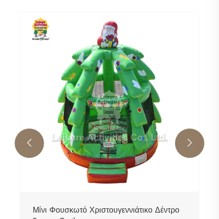
Μίνι φουσκωτό Bouncy Castle Ένα πλαίσιο
κόκκινο μπλε με οροφή
Δείτε περισσότερα >>

