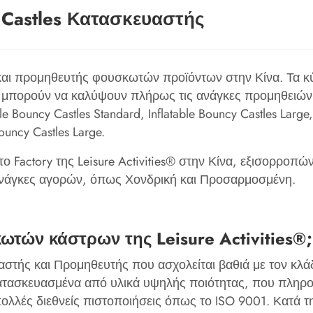
y Castles Κατασκευαστής
αι προμηθευτής φουσκωτών προϊόντων στην Κίνα. Τα κύρια 
ες μπορούν να καλύψουν πλήρως τις ανάγκες προμηθειών
ble Bouncy Castles Standard, Inflatable Bouncy Castles Large,
Bouncy Castles Large.
 Factory της Leisure Activities® στην Κίνα, εξισορροπώ
ς ανάγκες αγορών, όπως Χονδρική και Προσαρμοσμένη.
ωτών κάστρων της Leisure Activities®;
υαστής και Προμηθευτής που ασχολείται βαθιά με τον κλά
κατασκευασμένα από υλικά υψηλής ποιότητας, που πληρ
πολλές διεθνείς πιστοποιήσεις όπως το ISO 9001. Κατά 