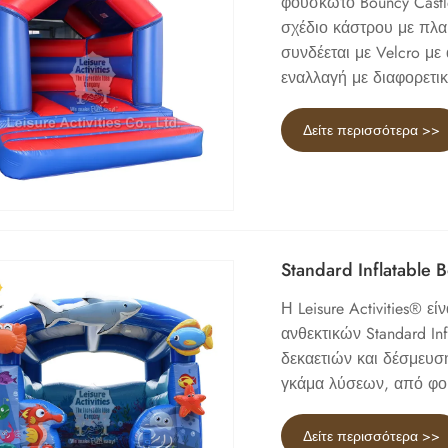
φουσκωτό Bouncy Castle
σχέδιο κάστρου με πλα
συνδέεται με Velcro με
εναλλαγή με διαφορετι
Δείτε περισσότερα >>
Standard Inflatable
Η Leisure Activities® 
ανθεκτικών Standard In
δεκαετιών και δέσμευ
γκάμα λύσεων, από φο
Δείτε περισσότερα >>