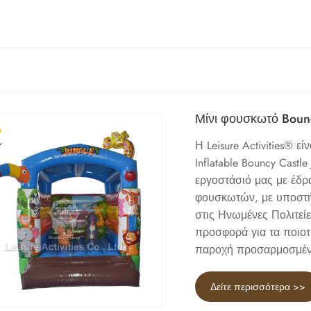
Μίνι φουσκωτό Bounc
Η Leisure Activities® 
Inflatable Bouncy Castl
εργοστάσιό μας με έδρ
φουσκωτών, με υποστή
στις Ηνωμένες Πολιτεί
προσφορά για τα ποιοτ
παροχή προσαρμοσμέν
Δείτε περισσότερα >>