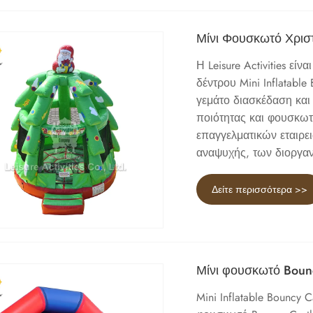
Μίνι Φουσκωτό Χριστ
Η Leisure Activities εί
δέντρου Mini Inflatabl
γεμάτο διασκέδαση κα
ποιότητας και φουσκωτό
επαγγελματικών εταιρε
αναψυχής, των διοργα
Δείτε περισσότερα >>
Μίνι φουσκωτό Bounc
Mini Inflatable Bouncy 