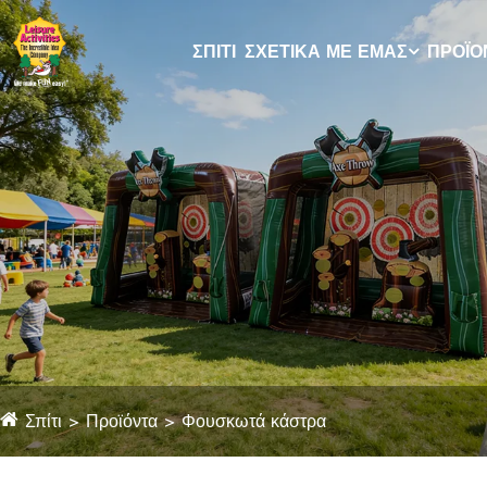
ΣΠΊΤΙ
ΣΧΕΤΙΚΆ ΜΕ ΕΜΆΣ
ΠΡΟΪΌ
Σπίτι
Προϊόντα
Φουσκωτά κάστρα