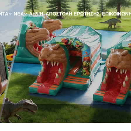
ΝΤΑ
ΝΈΑ
ΛΉΨΗ
ΑΠΟΣΤΟΛΉ ΕΡΏΤΗΣΗΣ
ΕΠΙΚΟΙΝΩΝ