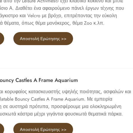
 από την Leisure Activities® έχει κλασικό κόκκινο και μπλε
ίσιο Α. Διαθέτει ένα αφαιρούμενο πάνελ έργων τέχνης που
 άγκιστρο και Velcro με βρόχο, επιτρέποντας την εύκολη
κά θέματα, όπως θέμα μονόκερος, θέμα Zoo κ.λπ.
Αποστολή Ερώτησης >>
 Bouncy Castles A Frame Aquarium
είναι κορυφαίος κατασκευαστής υψηλής ποιότητας, ασφαλών και
flatable Bouncy Castles A Frame Aquarium. Με εμπειρία
ση σε αυστηρά πρότυπα, προσφέρουμε μια ολοκληρωμένη
υσκωτά κάστρα μέχρι γιγάντια φουσκωτά θεματικά πάρκα.
Αποστολή Ερώτησης >>