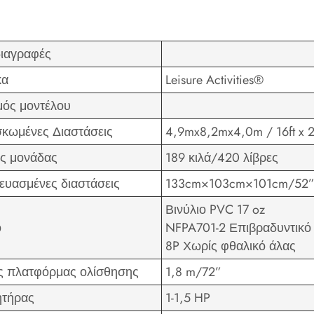
ιαγραφές
κα
Leisure Activities®
μός μοντέλου
κωμένες Διαστάσεις
4,9mx8,2mx4,0m / 16ft x 2
ς μονάδας
189 κιλά/420 λίβρες
ευασμένες διαστάσεις
133cm×103cm×101cm/52
Βινύλιο PVC 17 oz
ό
NFPA701-2 Επιβραδυντικό
8P Χωρίς φθαλικό άλας
 πλατφόρμας ολίσθησης
1,8 m/72”
τήρας
1-1,5 HP