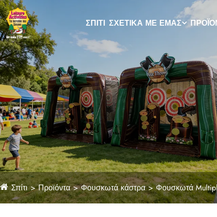
ΣΠΊΤΙ
ΣΧΕΤΙΚΆ ΜΕ ΕΜΆΣ
ΠΡΟΪΌ
Σπίτι
Προϊόντα
Φουσκωτά κάστρα
Φουσκωτά Multipl