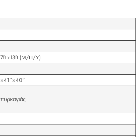
7ft x13ft (Μ/Π/Υ)
”×41”×40”
 πυρκαγιάς