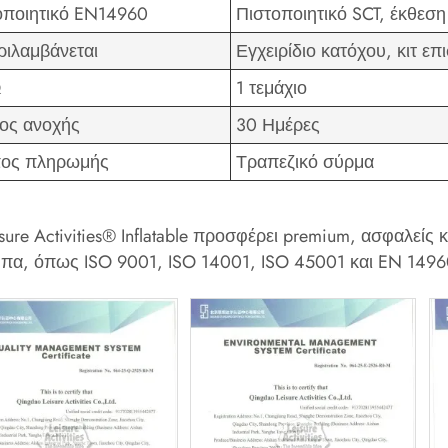
οποιητικό EN14960
Πιστοποιητικό SCT, έκθεση
ριλαμβάνεται
Εγχειρίδιο κατόχου, κιτ 
Q
1 τεμάχιο
ος ανοχής
30 Ημέρες
ος πληρωμής
Τραπεζικό σύρμα
sure Activities® Inflatable προσφέρει premium, ασφαλείς 
πα, όπως ISO 9001, ISO 14001, ISO 45001 και EN 1496