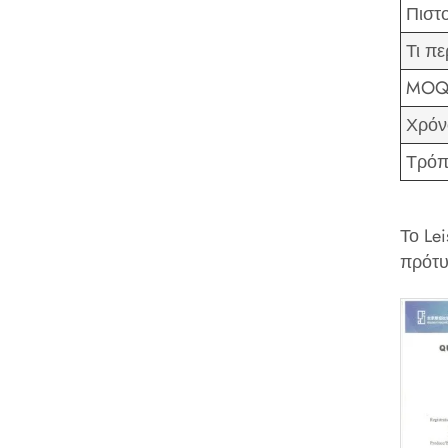
Πιστ
Τι πε
MO
Χρόν
Τρόπ
Το Lei
πρότυ