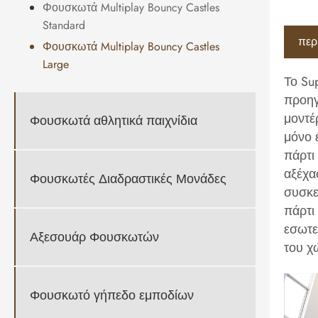
Φουσκωτά Multiplay Bouncy Castles
Standard
περ
Φουσκωτά Multiplay Bouncy Castles
Large
Το Su
προηγ
μοντέ
Φουσκωτά αθλητικά παιχνίδια
μόνο 
πάρτι
αξέχα
Φουσκωτές Διαδραστικές Μονάδες
συσκε
πάρτι
εσωτε
Αξεσουάρ Φουσκωτών
του χ
Φουσκωτό γήπεδο εμποδίων