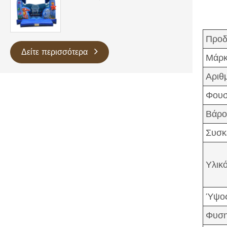
Προδ
Δείτε περισσότερα
Μάρ
Αριθ
Φουσ
Βάρο
Συσκ
Υλικ
Ύψος
Φυση