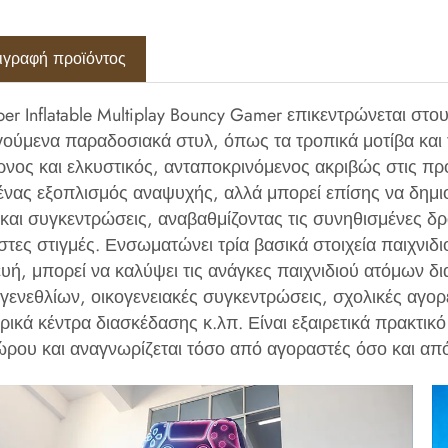
ιγραφή προϊόντος
per Inflatable Multiplay Bouncy Gamer επικεντρώνεται στο
ούμενα παραδοσιακά στυλ, όπως τα τροπικά μοτίβα και τ
ρνος και ελκυστικός, ανταποκρινόμενος ακριβώς στις προ
ένας εξοπλισμός αναψυχής, αλλά μπορεί επίσης να δημιο
 και συγκεντρώσεις, αναβαθμίζοντας τις συνηθισμένες δρ
στες στιγμές. Ενσωματώνει τρία βασικά στοιχεία παιχνιδ
υή, μπορεί να καλύψει τις ανάγκες παιχνιδιού ατόμων δ
 γενεθλίων, οικογενειακές συγκεντρώσεις, σχολικές αγορέ
ρικά κέντρα διασκέδασης κ.λπ. Είναι εξαιρετικά πρακτικό
ώρου και αναγνωρίζεται τόσο από αγοραστές όσο και απ