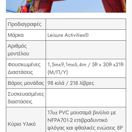
Προδιαγραφές
Μάρκα
Leisure Activities®
Αριθμός
μοντέλου
Φουσκωμένες
1,5mx9,1mx6,4m / 5ft x 30ft x21ft
Διαστάσεις
(Μ/Π/Υ)
Βάρος μονάδας
98 κιλά / 218 λίβρες
Συσκευασμένες
διαστάσεις
17oz PVC μουσαμά βινύλιο με
NFPA701-2 επιβραδυντικό
Κύριο Υλικό
φλόγας και φθαλικές ενώσεις 8P