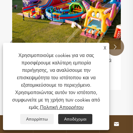


X
Χρησιμοποιούμε cookies για να σας
Ποια είναι τα υλικά μουσαμά για φουσκωτά
προσφέρουμε καλύτερη εμπειρία
κάστρα;
περιήγησης, να αναλύσουμε την
επισκεψιμότητα του ιστότοπου και να
Δείτε περισσότερα >>
εξατομικεύσουμε το περιεχόμενο.
Χρησιμοποιώντας αυτόν τον ιστότοπο,
συμφωνείτε με τη χρήση των cookies από
εμάς.
Πολιτική Απορρήτου
Απορρίπτω
Αποδέχομαι



