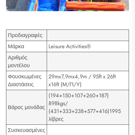
Προδιαγραφές
Μάρκα
Leisure Activities®
Αριθμός
μοντέλου
Φουσκωμένες
29mx7,9mx4,9m / 95ft x 26ft
Διαστάσεις
x16ft (Μ/Π/Υ)
(194+150+107+260+187)
898kgs/
Βάρος μονάδας
(431+333+238+577+416)1995
λίβρες
Συσκευασμένες