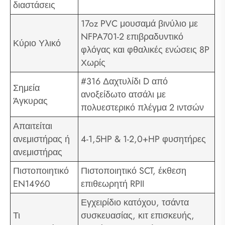
διαστάσεις
17oz PVC μουσαμά βινύλιο με
NFPA701-2 επιβραδυντικό
Κύριο Υλικό
φλόγας και φθαλικές ενώσεις 8P
Χωρίς
#316 Δαχτυλίδι D από
Σημεία
ανοξείδωτο ατσάλι με
Άγκυρας
πολυεστερικό πλέγμα 2 ιντσών
Απαιτείται
ανεμιστήρας ή
4-1,5HP & 1-2,0+HP φυσητήρες
ανεμιστήρας
Πιστοποιητικό
Πιστοποιητικό SCT, έκθεση
EN14960
επιθεωρητή RPII
Εγχειρίδιο κατόχου, τσάντα
Τι
συσκευασίας, κιτ επισκευής,